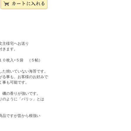
文主様宅へお送り
付きます。
１０枚入×５袋 （５帖）
した焼いていない海苔です。
がる事も、お客様のお好みで
く事も可能です。
、磯の香りが強いです。
りのように「パリッ」とは
商品ですが昔から根強い
。