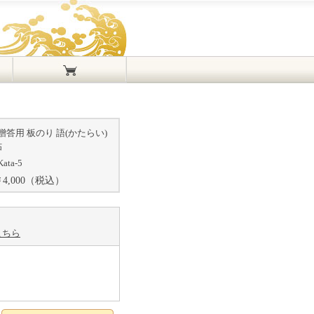
贈答用 板のり 語(かたらい)
帖
Kata-5
￥
4,000
（税込）
こちら