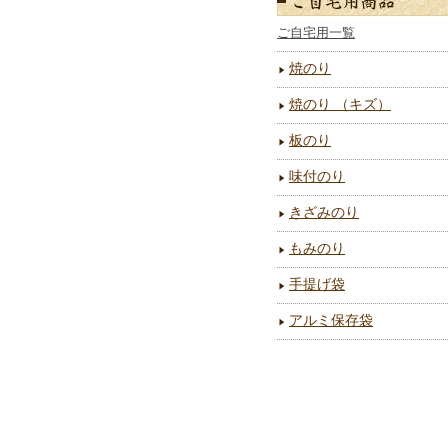
ご自宅用一覧
焼のり
焼のり （キズ）
板のり
味付のり
きざみのり
もみのり
手提げ袋
アルミ保存袋