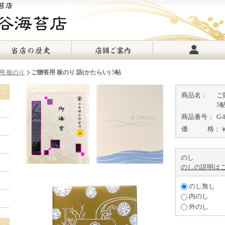
用 板のり
ご贈答用 板のり 語(かたらい) 5帖
商品名：
ご
5
商品番号：
G-
価 格：
のし
のしの説明は
のし無し
内のし
外のし