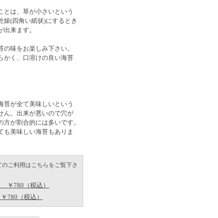
ことは、草が小さいという
乾燥(四角い紙状)にするとき
が出来ます。
苔の味をお楽しみ下さい。
らかく、口溶けの良い海苔
海苔が全て美味しいという
せん。出来が悪いので穴が
の方が割合的には多いです。
ても美味しい海苔もありま
てのご利用はこちらをご覧下さ
 ￥780（税込）
￥780（税込）