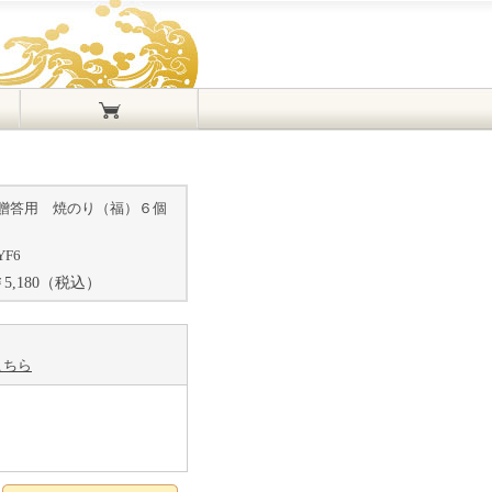
贈答用 焼のり（福）６個
YF6
￥
5,180
（税込）
こちら