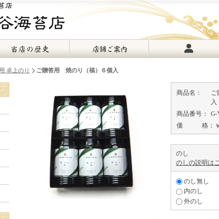
用 卓上のり
ご贈答用 焼のり（福）６個入
商品名：
ご
入
商品番号：
G-
価 格：
のし
のしの説明は
のし無し
内のし
外のし