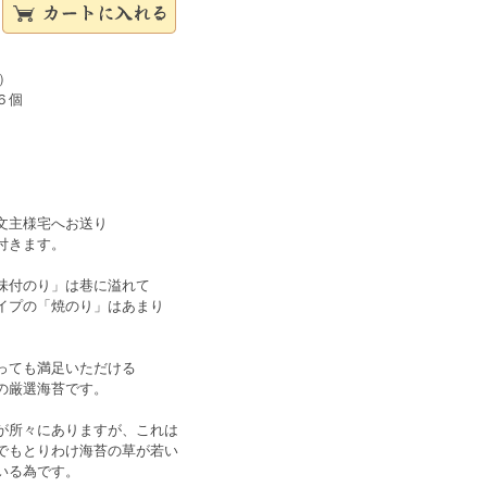
）
６個
文主様宅へお送り
付きます。
味付のり」は巷に溢れて
イプの「焼のり」はあまり
っても満足いただける
の厳選海苔です。
が所々にありますが、これは
でもとりわけ海苔の草が若い
いる為です。