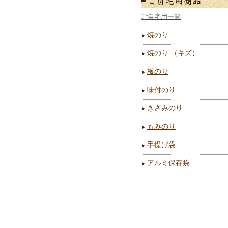
ご自宅用一覧
焼のり
焼のり （キズ）
板のり
味付のり
きざみのり
もみのり
手提げ袋
アルミ保存袋