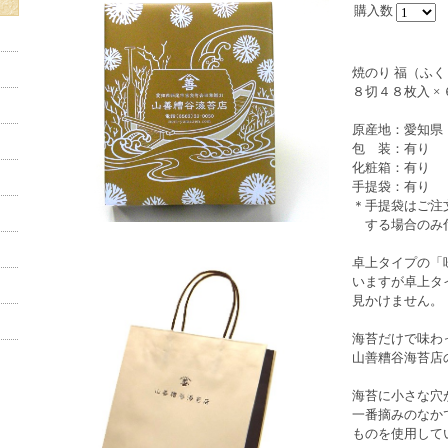
購入数
焼のり 福（ふく
８切４８枚入 × 
原産地：愛知県
包 装：有り
化粧箱：有り
手提袋：有り
＊手提袋はご注
する場合のみ
卓上タイプの「
いますが卓上タ
見かけません。
海苔だけで味わ
山善糟谷海苔店
海苔に小さな穴
一番摘みのなか
ものを使用して