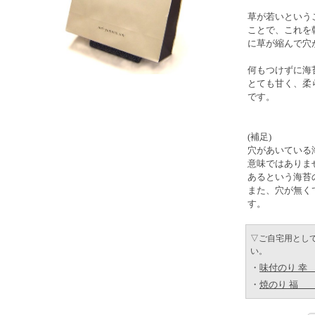
草が若いという
ことで、これを
に草が縮んで穴
何もつけずに海
とても甘く、柔
です。
(補足)
穴があいている
意味ではありま
あるという海苔
また、穴が無く
す。
▽ご自宅用とし
い。
・
味付のり 幸
・
焼のり 福 