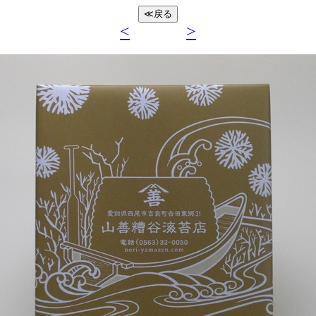
≪戻る
<
>