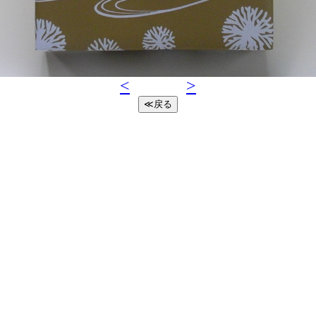
<
>
≪戻る